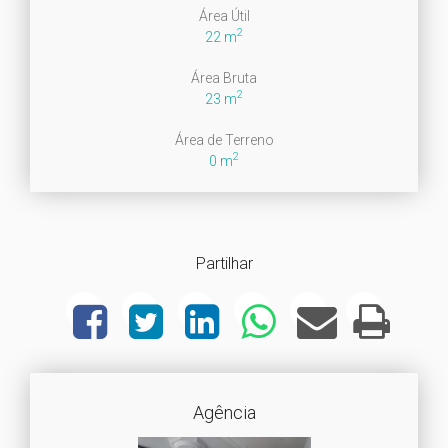
Área Útil
2
22 m
Área Bruta
2
23 m
Área de Terreno
2
0 m
Partilhar
Agência