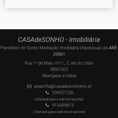
CASAdeSONHO - Imobiliária
Planisfério de Sonho Mediação Imobiliária Unipessoal Lda
AMI:
20061
Rua 1º de Maio, nº11,, C, rés do chão
3850-003
Albergaria-a-Velha
anasofia@casadesonhoimo.pt
234521226
(Chamada para a rede fixa nacional)
915499813
(Chamada para a rede móvel nacional)