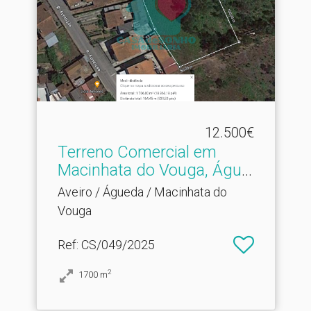
12.500€
Terreno Comercial em
Macinhata do Vouga, Águe.​
..
Aveiro / Águeda / Macinhata do
Vouga
Ref
: CS/049/2025
2
1700
m