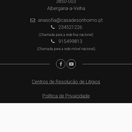
3850-003
Albergaria-a-Velha
anasofia@casadesonhoimo.pt
234521226
(Chamada para a rede fixa nacional)
915499813
(Chamada para a rede móvel nacional)
Centros de Resolução de Litígios
Política de Privacidade
Livro de Reclamações
Website e CRM Imobiliário