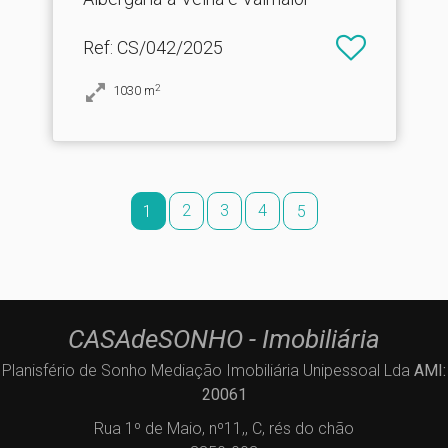
Ref
: CS/042/2025
2
1030
m
2
3
4
1
5
CASAdeSONHO - Imobiliária
Planisfério de Sonho Mediação Imobiliária Unipessoal Lda
AMI:
20061
Rua 1º de Maio, nº11,, C, rés do chão