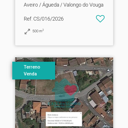
Aveiro / Águeda / Valongo do Vouga
Ref
: CS/016/2026
2
500
m
Terreno
Venda