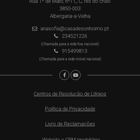
Rua 1º de Maio, nº11,, C, rés do chão
3850-003
Albergaria-a-Velha
anasofia@casadesonhoimo.pt
234521226
(Chamada para a rede fixa nacional)
915499813
(Chamada para a rede móvel nacional)
Centros de Resolução de Litígios
Política de Privacidade
Livro de Reclamações
Website e CRM Imobiliário