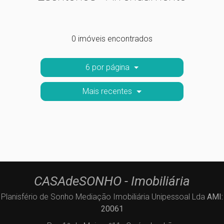
0 imóveis encontrados
6 por página
Mais recentes
CASAdeSONHO - Imobiliária
Planisfério de Sonho Mediação Imobiliária Unipessoal Lda
AMI:
20061