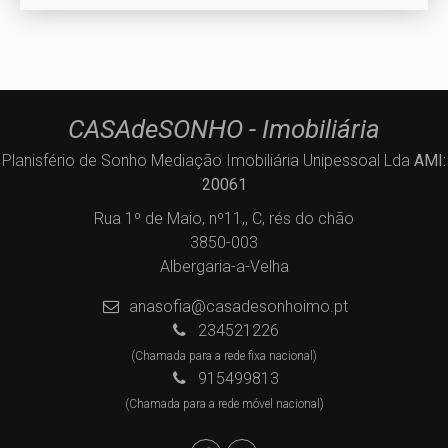
CASAdeSONHO - Imobiliária
Planisfério de Sonho Mediação Imobiliária Unipessoal Lda
AMI:
20061
Rua 1º de Maio, nº11,, C, rés do chão
3850-003
Albergaria-a-Velha
anasofia@casadesonhoimo.pt
234521226
(Chamada para a rede fixa nacional)
915499813
(Chamada para a rede móvel nacional)