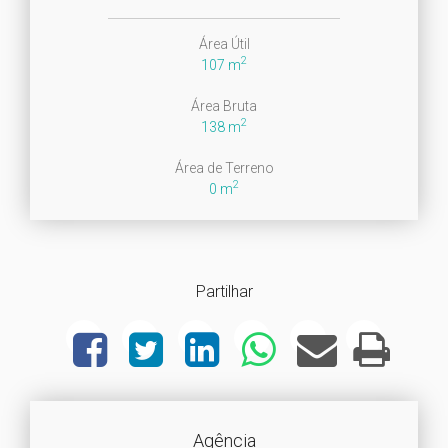
Área Útil
2
107 m
Área Bruta
2
138 m
Área de Terreno
2
0 m
Partilhar
Agência