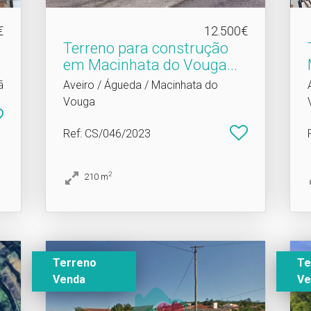
€
12.500€
Terreno para construção
em Macinhata do Vouga.​..
ã
Aveiro / Águeda / Macinhata do
Vouga
Ref
: CS/046/2023
2
210
m
Terreno
Te
Venda
Ve