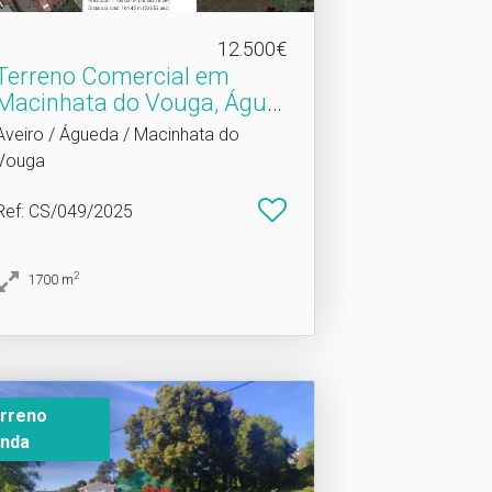
12.500€
Terreno Comercial em
Macinhata do Vouga, Águe.​
..
Aveiro / Águeda / Macinhata do
Vouga
Ref
: CS/049/2025
2
1700
m
rreno
nda