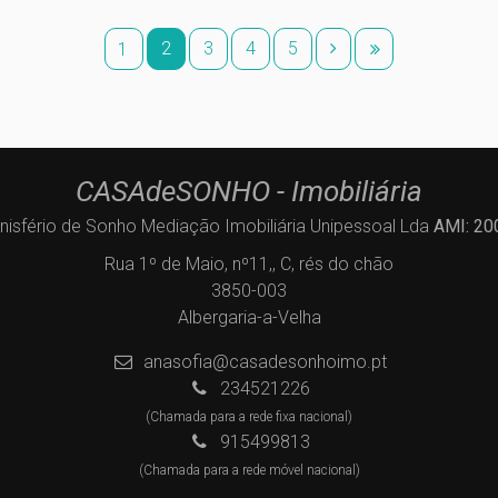
2
3
4
5
1
CASAdeSONHO - Imobiliária
nisfério de Sonho Mediação Imobiliária Unipessoal Lda
AMI: 20
Rua 1º de Maio, nº11,, C, rés do chão
3850-003
Albergaria-a-Velha
anasofia@casadesonhoimo.pt
234521226
(Chamada para a rede fixa nacional)
915499813
(Chamada para a rede móvel nacional)