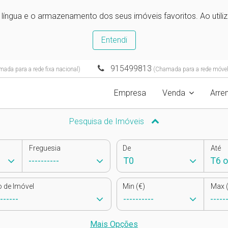
e língua e o armazenamento dos seus imóveis favoritos. Ao utili
Entendi
915499813
ada para a rede fixa nacional)
(Chamada para a rede móvel
Empresa
Venda
Arre
Pesquisa de Imóveis
Freguesia
De
Até
o de Imóvel
Min (€)
Max (
Mais Opções