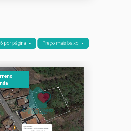
6 por página
Preço mais baixo
rreno
nda