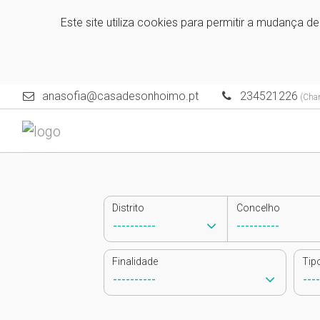
Este site utiliza cookies para permitir a mudança d
anasofia@casadesonhoimo.pt
234521226
(Cham
Distrito
Concelho
Finalidade
Tip