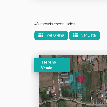
48 imóveis encontrados
Ver Grelha
Ver Lista
Terreno
Venda