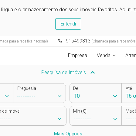
e língua e o armazenamento dos seus imóveis favoritos. Ao utili
Entendi
915499813
ada para a rede fixa nacional)
(Chamada para a rede móvel
Empresa
Venda
Arre
Pesquisa de Imóveis
Freguesia
De
Até
o de Imóvel
Min (€)
Max (
Mais Opções