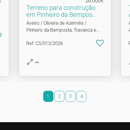
€
26.000€
Terreno para construção
em Pinheiro da Bempos.​..
Aveiro / Oliveira de Azeméis /
Pinheiro da Bemposta, Travanca e
Palmaz
Ref
: CS/013/2026
2
3
1
4