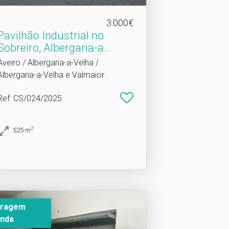
3.000€
Pavilhão Industrial no
Sobreiro, Albergaria-a.​..
Aveiro / Albergaria-a-Velha /
Albergaria-a-Velha e Valmaior
Ref
: CS/024/2025.
2
525
m
aragem
nda