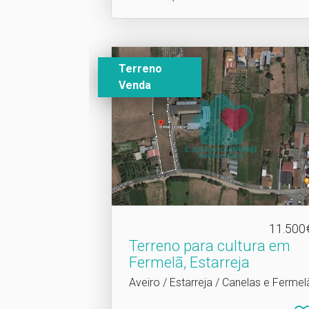
Terreno
Venda
11.500
Terreno para cultura em
Fermelã, Estarreja
Aveiro / Estarreja / Canelas e Fermel