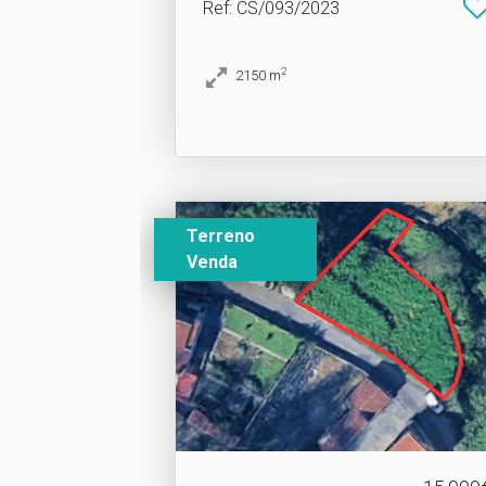
Ref
: CS/093/2023
2
2150
m
Terreno
Venda