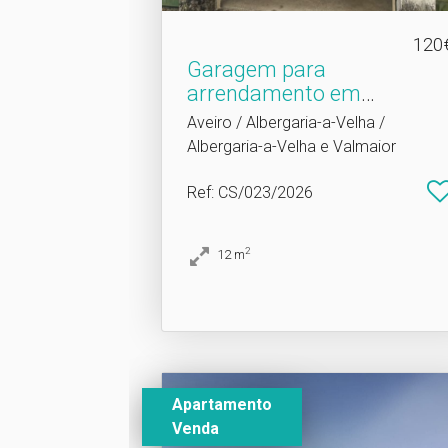
120
Garagem para
arrendamento em
Albergaria a Vel.​..
Aveiro / Albergaria-a-Velha /
Albergaria-a-Velha e Valmaior
Ref
: CS/023/2026
2
12
m
Apartamento
Venda