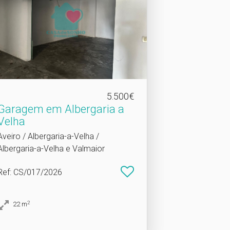
5.500€
Garagem em Albergaria a
Velha
Aveiro / Albergaria-a-Velha /
Albergaria-a-Velha e Valmaior
Ref
: CS/017/2026
2
22
m