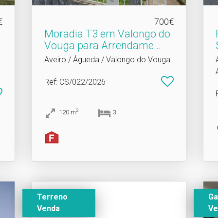
€
700€
Moradia T3 em Valongo do
Vouga para Arrendame.​..
Aveiro / Águeda / Valongo do Vouga
Ref
: CS/022/2026
2
120
m
3
Terreno
G
Venda
Ve