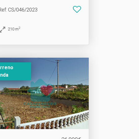
Ref
: CS/046/2023
2
210
m
rreno
nda