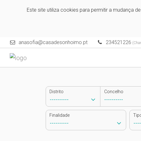
Este site utiliza cookies para permitir a mudança d
anasofia@casadesonhoimo.pt
234521226
(Cham
Distrito
Concelho
Finalidade
Tip