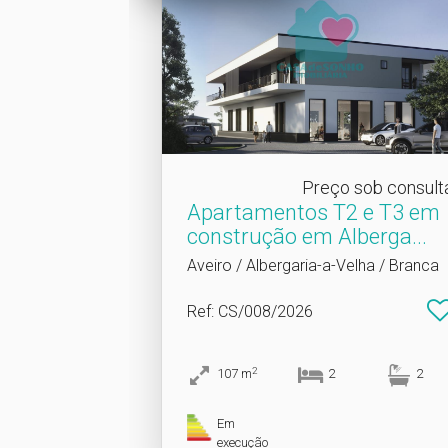
Preço sob consult
Apartamentos T2 e T3 em
construção em Alberga.​..
Aveiro / Albergaria-a-Velha / Branca
Ref
: CS/008/2026
2
107
m
2
2
Em
execução