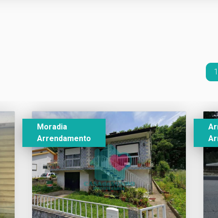
1
Moradia
A
Arrendamento
Ar