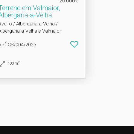
26.000€
Terreno em Valmaior,
Albergaria-a-Velha
Aveiro / Albergaria-a-Velha /
Albergaria-a-Velha e Valmaior
Ref
: CS/004/2025
2
400
m