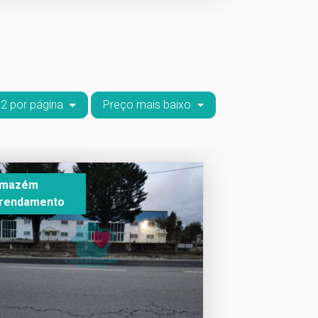
2 por página
Preço mais baixo
rmazém
rendamento