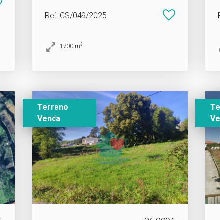
Ref
: CS/049/2025
2
1700
m
Terreno
Te
Venda
Ve