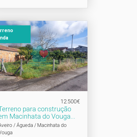
rreno
nda
12.500€
Terreno para construção
em Macinhata do Vouga.​..
Aveiro / Águeda / Macinhata do
Vouga